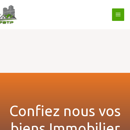
Aller
au
contenu
Confiez nous vos
biens Immobilier